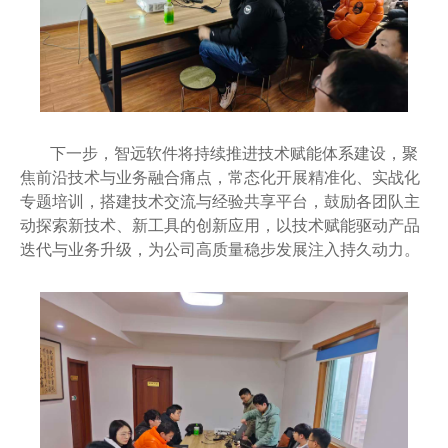
下一步，智远软件将持续推进技术赋能体系建设，聚
焦前沿技术与业务融合痛点，常态化开展精准化、实战化
专题培训，搭建技术交流与经验共享平台，鼓励各团队主
动探索新技术、新工具的创新应用，以技术赋能驱动产品
迭代与业务升级，为公司高质量稳步发展注入持久动力。