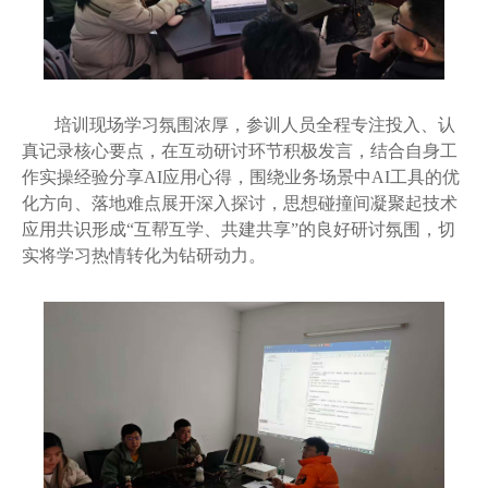
培训现场学习氛围浓厚，参训人员全程专注投入、认
真记录核心要点，在互动研讨环节积极发言，结合自身工
作实操经验分享AI应用心得，围绕业务场景中AI工具的优
化方向、落地难点展开深入探讨，思想碰撞间凝聚起技术
应用共识形成“互帮互学、共建共享”的良好研讨氛围，切
实将学习热情转化为钻研动力。